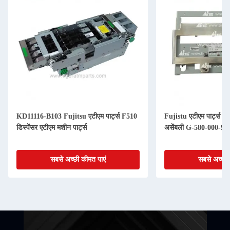
KD11116-B103 Fujitsu एटीएम पार्ट्स F510
Fujistu एटीएम पार्ट्स
डिस्पेंसर एटीएम मशीन पार्ट्स
असेंबली G-580-000-9
सबसे अच्छी कीमत पाएं
सबसे अच्छी 