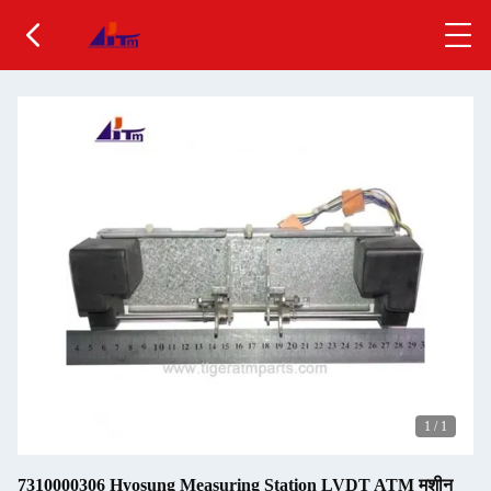
1
/
1
7310000306 Hyosung Measuring Station LVDT ATM मशीन