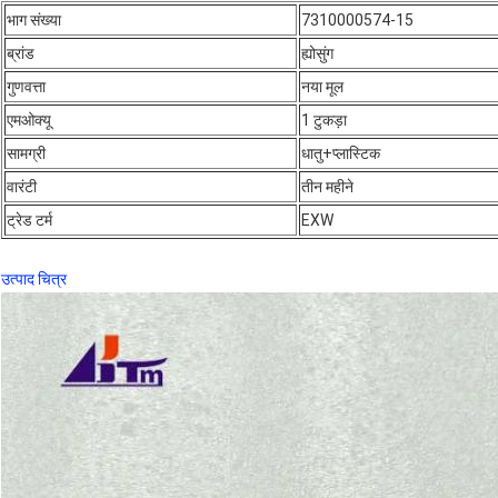
भाग संख्या
7310000574-15
ब्रांड
ह्योसुंग
गुणवत्ता
नया मूल
एमओक्यू
1 टुकड़ा
सामग्री
धातु+प्लास्टिक
वारंटी
तीन महीने
ट्रेड टर्म
EXW
उत्पाद चित्र