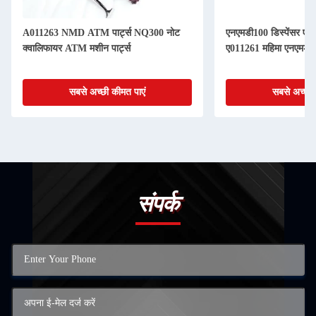
A011263 NMD ATM पार्ट्स NQ300 नोट
एनएमडी100 डिस्पेंसर ए
क्वालिफायर ATM मशीन पार्ट्स
ए011261 महिमा एनएमडी 
सबसे अच्छी कीमत पाएं
सबसे अच्छी 
संपर्क