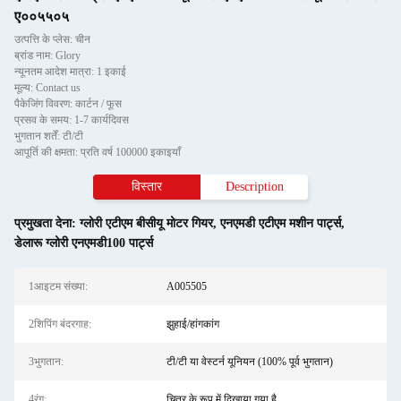
ए००५५०५
उत्पत्ति के प्लेस: चीन
ब्रांड नाम: Glory
न्यूनतम आदेश मात्रा: 1 इकाई
मूल्य: Contact us
पैकेजिंग विवरण: कार्टन / फूस
प्रसव के समय: 1-7 कार्यदिवस
भुगतान शर्तें: टी/टी
आपूर्ति की क्षमता: प्रति वर्ष 100000 इकाइयाँ
विस्तार
Description
प्रमुखता देना:
ग्लोरी एटीएम बीसीयू मोटर गियर
,
एनएमडी एटीएम मशीन पार्ट्स
,
डेलारू ग्लोरी एनएमडी100 पार्ट्स
1आइटम संख्या:
A005505
2शिपिंग बंदरगाह:
झुहाई/हांगकांग
3भुगतान:
टी/टी या वेस्टर्न यूनियन (100% पूर्व भुगतान)
4रंग:
चित्र के रूप में दिखाया गया है