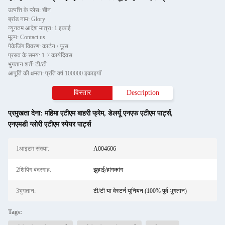
उत्पत्ति के प्लेस: चीन
ब्रांड नाम: Glory
न्यूनतम आदेश मात्रा: 1 इकाई
मूल्य: Contact us
पैकेजिंग विवरण: कार्टन / फूस
प्रसव के समय: 1-7 कार्यदिवस
भुगतान शर्तें: टी/टी
आपूर्ति की क्षमता: प्रति वर्ष 100000 इकाइयाँ
विस्तार
Description
प्रमुखता देना:
महिमा एटीएम बाहरी फ्रेम
,
डेलर्यू एनएफ एटीएम पार्ट्स
,
एनएमडी ग्लोरी एटीएम स्पेयर पार्ट्स
1आइटम संख्या:
A004606
2शिपिंग बंदरगाह:
झुहाई/हांगकांग
3भुगतान:
टी/टी या वेस्टर्न यूनियन (100% पूर्व भुगतान)
Tags: