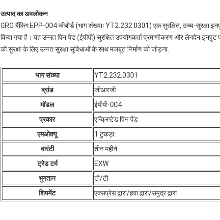
उत्पाद का अवलोकन
GRG बैंकिंग EPP-004 कीबोर्ड (भाग संख्याः YT2.232.0301) एक सुरक्षित, उच्च-सुरक्षा इनपु
किया गया है। यह उन्नत पिन पैड (ईपीपी) सुरक्षित उपयोगकर्ता प्रमाणीकरण और लेनदेन इनपुट प्र
की सुरक्षा के लिए उन्नत सुरक्षा सुविधाओं के साथ मजबूत निर्माण को जोड़ना.
भाग संख्या
YT2.232.0301
ब्रांड
जीआरजी
मॉडल
ईपीपी-004
प्रकार
एन्क्रिप्टेड पिन पैड
एमओक्यू
1 टुकड़ा
वारंटी
तीन महीने
ट्रेड टर्म
EXW
भुगतान
टी/टी
शिपमेंट
एक्सप्रेस द्वारा/हवा द्वारा/समुद्र द्वारा