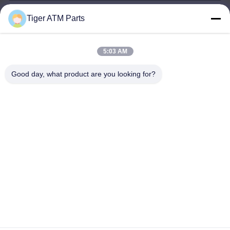
Tiger ATM Parts
sales@atmpart.com.cn
ईमेल
5:03 AM
Good day, what product are you looking for?
000-86-0756-5162218
फोन
Tiger Spare Parts Co., Ltd