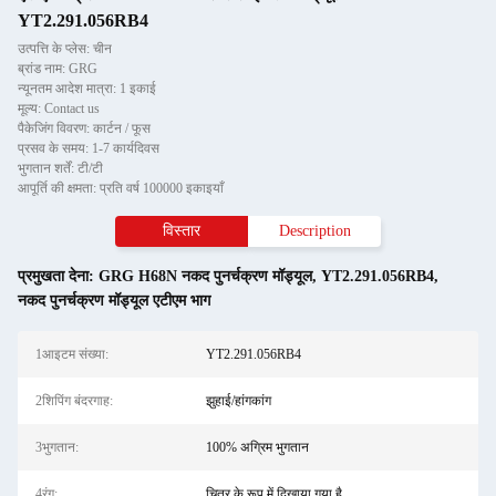
YT2.291.056RB4
उत्पत्ति के प्लेस: चीन
ब्रांड नाम: GRG
न्यूनतम आदेश मात्रा: 1 इकाई
मूल्य: Contact us
पैकेजिंग विवरण: कार्टन / फूस
प्रसव के समय: 1-7 कार्यदिवस
भुगतान शर्तें: टी/टी
आपूर्ति की क्षमता: प्रति वर्ष 100000 इकाइयाँ
विस्तार
Description
प्रमुखता देना:
GRG H68N नकद पुनर्चक्रण मॉड्यूल
,
YT2.291.056RB4
,
नकद पुनर्चक्रण मॉड्यूल एटीएम भाग
1आइटम संख्या:
YT2.291.056RB4
2शिपिंग बंदरगाह:
झुहाई/हांगकांग
3भुगतान:
100% अग्रिम भुगतान
4रंग:
चित्र के रूप में दिखाया गया है