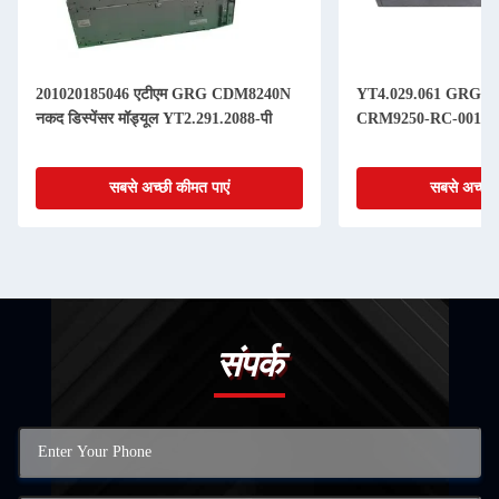
201020185046 एटीएम GRG CDM8240N
YT4.029.061 GRG H68N
नकद डिस्पेंसर मॉड्यूल YT2.291.2088-पी
CRM9250-RC-001 एटीएम
सबसे अच्छी कीमत पाएं
सबसे अच्छी 
संपर्क