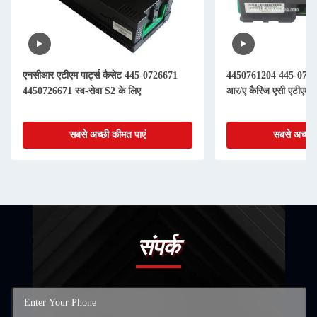
एनसीआर एटीएम पार्ट्स कैसेट 445-0726671
4450761204 445-076
4450726671 स्व-सेवा S2 के लिए
आर/ए कैरिज एसी एटीएम मश
सबसे अच्छी कीमत पाएं
सबसे अच्छी 
संपर्क