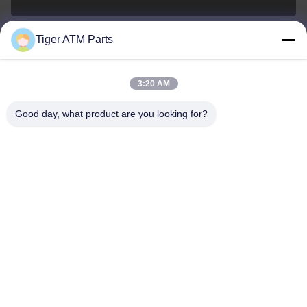
Tiger ATM Parts
sales@atmpart.com.cn
ईमेल
3:20 AM
Good day, what product are you looking for?
000-86-0756-5162218
फोन
Tiger Spare Parts Co., Ltd