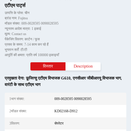
एटीएम पार्ट्स
उत्पत्ति के प्लेस: चीन
ब्रांड नाम: Fujitsu
मॉडल संख्या: 009-0028595 0090028595
न्यूनतम आदेश मात्रा: 1 इकाई
मूल्य: Contact us
पैकेजिंग विवरण: कार्टन / फूस
प्रसव के समय: 7-14 काम कर रहे हैं
भुगतान शर्तें: टी/टी
आपूर्ति की क्षमता: प्रति वर्ष 100000 इकाइयाँ
विस्तार
Description
प्रमुखता देना:
फ़ूजित्सु एटीएम विभाजक G610
,
एनसीआर जीबीआरयू विभाजक भाग
,
वारंटी के साथ एटीएम भाग
1भाग संख्या:
009-0028595 0090028595
2मॉडल संख्या:
KD02168-D912
3विवरण:
सेपरेटर