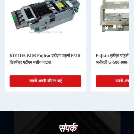
KD11116-B103 Fujitsu एटीएम पार्ट्स F510
Fujistu एटीएम पार्ट्स
डिस्पेंसर एटीएम मशीन पार्ट्स
असेंबली G-580-000-9
सबसे अच्छी कीमत पाएं
सबसे अच्छी 
संपर्क