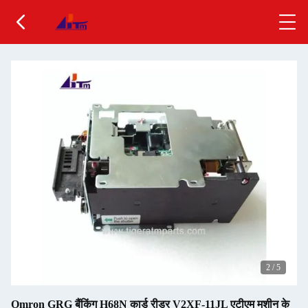
2
/
5
Omron GRG बैंकिंग H68N कार्ड रीडर V2XF-11JL एटीएम मशीन के