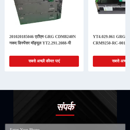
201020185046 एटीएम GRG CDM8240N
YT4.029.061 GRG H68N
नकद डिस्पेंसर मॉड्यूल YT2.291.2088-पी
CRM9250-RC-001 एटीएम
सबसे अच्छी कीमत पाएं
सबसे अच्छी 
संपर्क