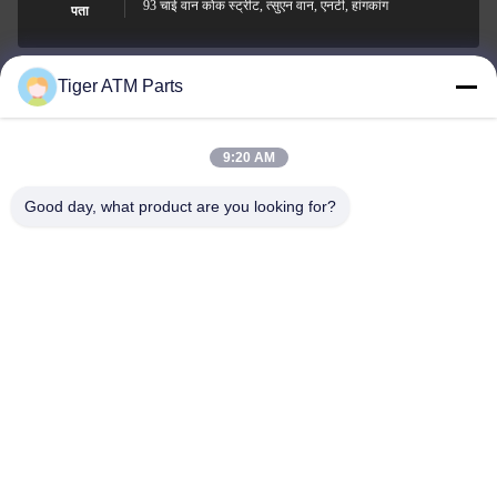
93 चाई वान कोक स्ट्रीट, त्सुएन वान, एनटी, हांगकांग
पता
Tiger ATM Parts
sales@atmpart.com.cn
ईमेल
9:20 AM
Good day, what product are you looking for?
000-86-0756-5162218
फोन
Tiger Spare Parts Co., Ltd