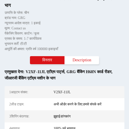
भाग
उत्पत्ति के प्लेस: चीन
ब्रांड नाम: GRG
न्यूनतम आदेश मात्रा: 1 इकाई
मूल्य: Contact us
पैकेजिंग विवरण: कार्टन / फूस
प्रसव के समय: 1-7 कार्यदिवस
भुगतान शर्तें: टी/टी
आपूर्ति की क्षमता: प्रति वर्ष 100000 इकाइयाँ
विस्तार
Description
प्रमुखता देना:
V2XF-11JL एटीएम पार्ट्स
,
GRG बैंकिंग H68N कार्ड रीडर
,
जीआरजी बैंकिंग एटीएम मशीन के भाग
1आइटम संख्या:
V2XF-11JL
2लीड टाइम:
अभी ऑर्डर करने के लिए हमसे संपर्क करें
3शिपिंग बंदरगाह:
झुहाई/हांगकांग
4भुगतान:
100% पूर्व भुगतान